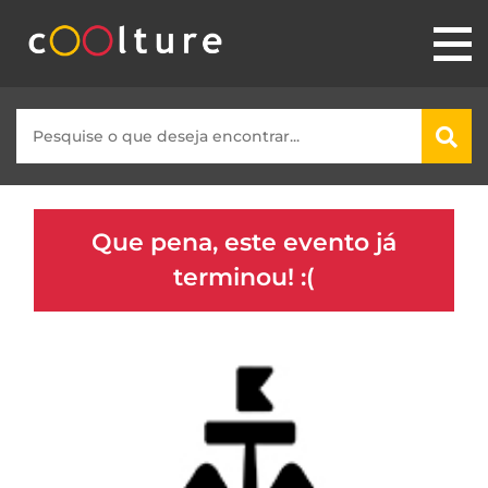
Que pena, este evento já
terminou! :(