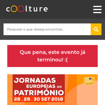
Que pena, este evento já
terminou! :(