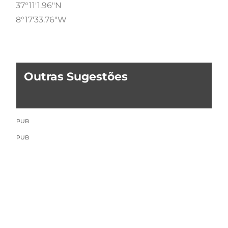
37°11'1.96"N
8°17'33.76"W
Outras Sugestões
PUB
PUB