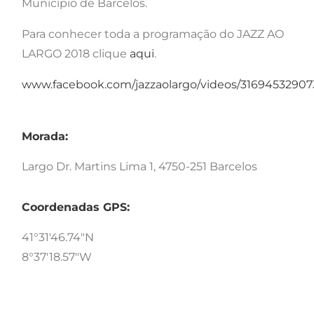
Município de Barcelos.
Para conhecer toda a programação do JAZZ AO
LARGO 2018 clique
aqui
.
www.facebook.com/jazzaolargo/videos/31694532907
Morada:
Largo Dr. Martins Lima 1, 4750-251 Barcelos
Coordenadas GPS:
41°31'46.74"N
8°37'18.57"W