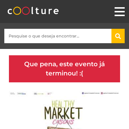
Que pena, este evento já
terminou! :(