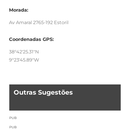
Morada:
Av Amaral 2765-192 Estoril
Coordenadas GPS:
38°42'25.31"N
9°23'45.89"W
Outras Sugestões
PUB
PUB