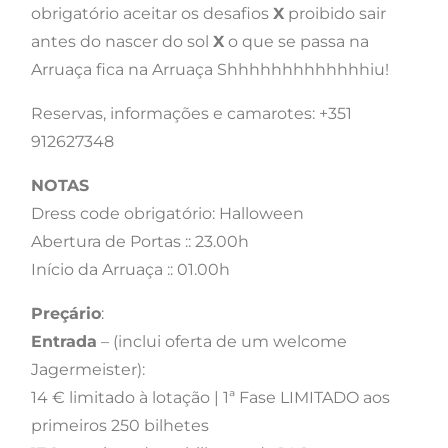
obrigatório aceitar os desafios
X
proibido sair
antes do nascer do sol
X
o que se passa na
Arruaça fica na Arruaça Shhhhhhhhhhhhhiu!
Reservas, informações e camarotes: +351
912627348
NOTAS
Dress code obrigatório: Halloween
Abertura de Portas :: 23.00h
Início da Arruaça :: 01.00h
Preçário
:
Entrada
– (inclui oferta de um welcome
Jagermeister):
14 € limitado à lotação | 1ª Fase LIMITADO aos
primeiros 250 bilhetes