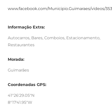
www.facebook.com/Municipio.Guimaraes/videos/35
Informação Extra:
Autocarros, Bares, Comboios, Estacionamento,
Restaurantes
Morada:
Guimarães
Coordenadas GPS:
41°26'29.05"N
8°17'41.95"W