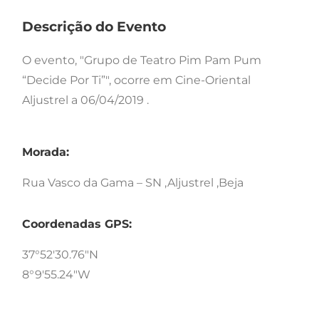
Descrição do Evento
O evento, "Grupo de Teatro Pim Pam Pum
“Decide Por Ti”", ocorre em Cine-Oriental
Aljustrel a 06/04/2019 .
Morada:
Rua Vasco da Gama – SN ,Aljustrel ,Beja
Coordenadas GPS:
37°52'30.76"N
8°9'55.24"W