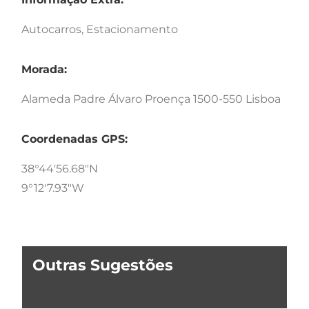
Autocarros, Estacionamento
Morada:
Alameda Padre Álvaro Proença 1500-550 Lisboa
Coordenadas GPS:
38°44'56.68"N
9°12'7.93"W
Outras Sugestões