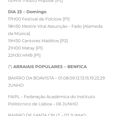
00H15 Tributo Popular [P2]
DIA 23 – Domingo
17H00 Festival de Folclore [P1]
18H30 Mestre Vital Assunção – Fado [Alameda
da Música]
19H30 Cantores Malditos [P2]
21H00 Matay [P1]
22H30 HMB [P1]
(*)
ARRAIAIS POPULARES – BENFICA
BAIRRO DA BOAVISTA – 01.08.09.12.13.15.19.22.29
JUNHO
FAIPL – Federação Académica do Instituto
Politécnico de Lisboa – 06 JUNHO
BAIRRO DE SANTA CRUZ – 07 JUNHO