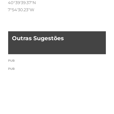
40°39'39.37"N
7°54'30.23"W
Outras Sugestões
PUB
PUB