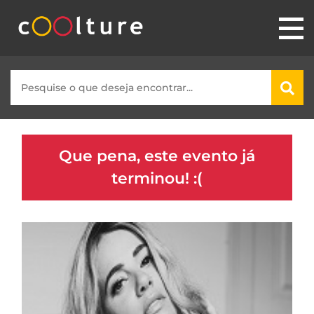
Que pena, este evento já
terminou! :(