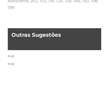
Autocarros: 202, 703, 716, 724, 729, 746, 750, 758,
799
Outras Sugestões
PUB
PUB