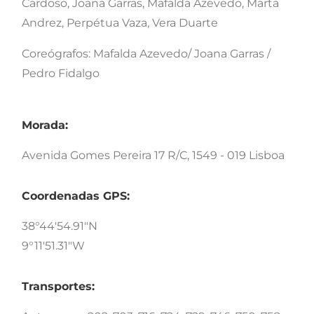
Cardoso, Joana Garras, Mafalda Azevedo, Marta
Andrez, Perpétua Vaza, Vera Duarte
Coreógrafos: Mafalda Azevedo/ Joana Garras /
Pedro Fidalgo
Morada:
Avenida Gomes Pereira 17 R/C, 1549 - 019 Lisboa
Coordenadas GPS:
38°44'54.91"N
9°11'51.31"W
Transportes: