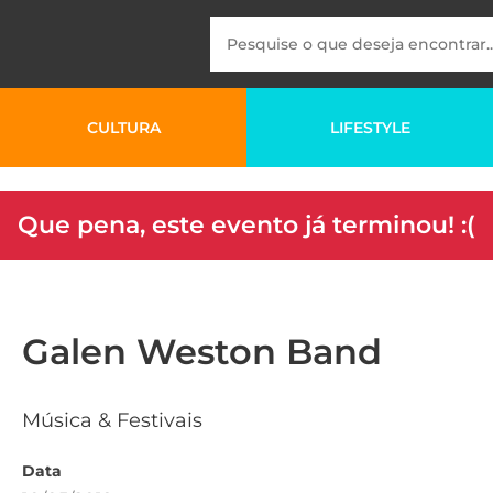
CULTURA
LIFESTYLE
Que pena, este evento já terminou! :(
Galen Weston Band
Música & Festivais
Data