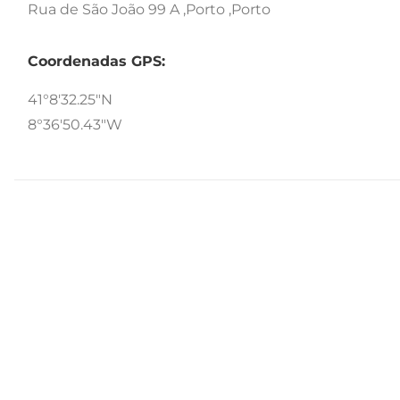
Rua de São João 99 A ,Porto ,Porto
Coordenadas GPS:
41°8'32.25"N
8°36'50.43"W