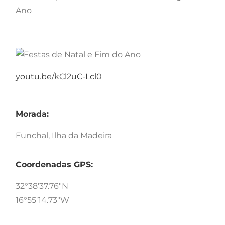
Ano
youtu.be/kCl2uC-Lcl0
Morada:
Funchal, Ilha da Madeira
Coordenadas GPS:
32°38'37.76"N
16°55'14.73"W