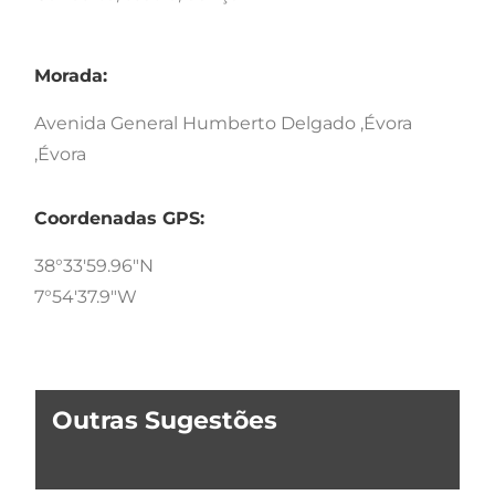
Morada:
Avenida General Humberto Delgado ,Évora
,Évora
Coordenadas GPS:
38°33'59.96"N
7°54'37.9"W
Outras Sugestões