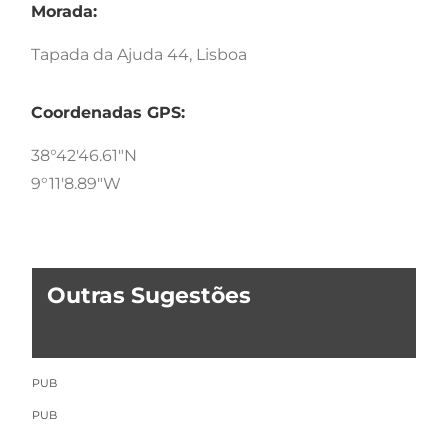
Morada:
Tapada da Ajuda 44, Lisboa
Coordenadas GPS:
38°42'46.61"N
9°11'8.89"W
Outras Sugestões
PUB
PUB