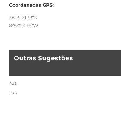
Coordenadas GPS:
38°31'21.33"N
8°53'24.16"W
Outras Sugestões
PUB
PUB