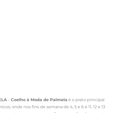
ELA
–
Coelho à Moda de Palmela
é o prato principal
, onde nos fins de semana de 4, 5 e 6 e 11, 12 e 13