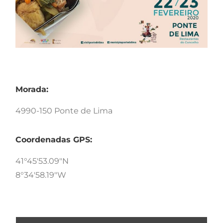
Morada:
4990-150 Ponte de Lima
Coordenadas GPS:
41°45'53.09"N
8°34'58.19"W