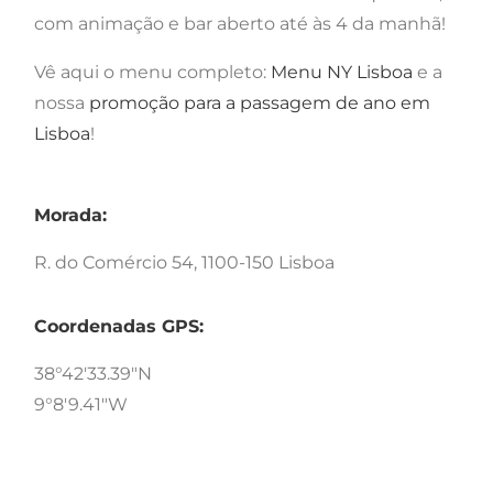
com animação e bar aberto até às 4 da manhã!
Vê aqui o menu completo:
Menu NY Lisboa
e a
nossa
promoção para a passagem de ano em
Lisboa
!
Morada:
R. do Comércio 54, 1100-150 Lisboa
Coordenadas GPS:
38°42'33.39"N
9°8'9.41"W