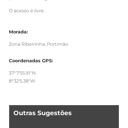
O acesso é livre.
Morada:
Zona Ribeirinha, Portimão
Coordenadas GPS:
37°7'55.91"N
8°32'5.38"W
Outras Sugestões