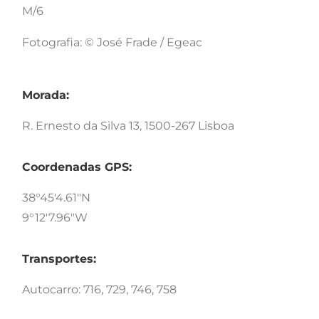
M/6
Fotografia: © José Frade / Egeac
Morada:
R. Ernesto da Silva 13, 1500-267 Lisboa
Coordenadas GPS:
38°45'4.61"N
9°12'7.96"W
Transportes:
Autocarro: 716, 729, 746, 758