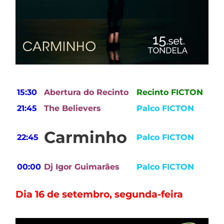
15:30
Abertura do Recinto
Recinto FICTON
21:45
The Believers
Palco FICTON
Carminho
22:45
Palco FICTON
00:00
Dj Igor Guimarães
Palco FICTON
Dia 16 de setembro, segunda-feira