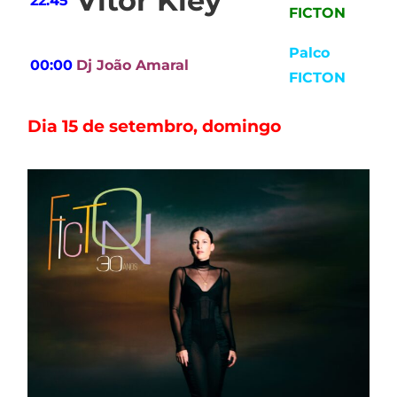
Vitor Kley
22:45
FICTON
Palco
00:00
Dj João Amaral
FICTON
Dia 15 de setembro, domingo