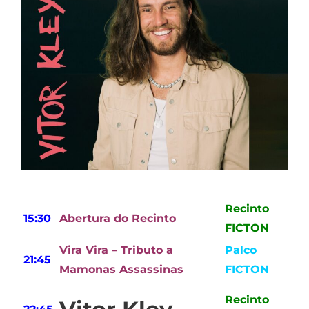
Recinto
15:30
Abertura do Recinto
FICTON
Vira Vira
– Tributo a
Palco
21:45
Mamonas Assassinas
FICTON
Recinto