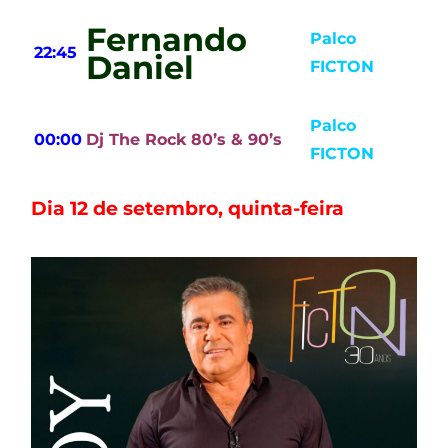
Fernando
Palco
22:45
Daniel
FICTON
Palco
00:00
Dj The Rock 80’s & 90’s
FICTON
Dia 12 de setembro, quinta-feira