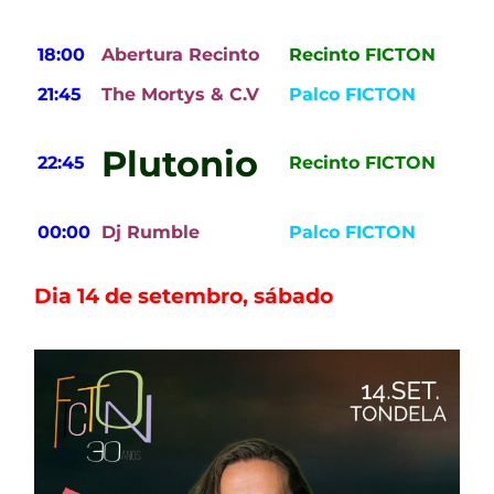
18:00
Abertura Recinto
Recinto FICTON
21:45
The Mortys & C.V
Palco FICTON
Plutonio
22:45
Recinto FICTON
00:00
Dj Rumble
Palco FICTON
Dia 14 de setembro, sábado