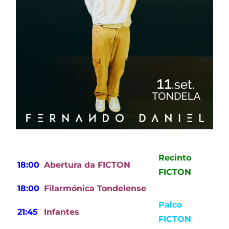
Recinto
18:00
Abertura da FICTON
FICTON
18:00
Filarmónica Tondelense
Palco
21:45
Infantes
FICTON