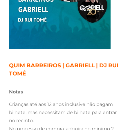
QUIM BARREIROS | GABRIELL | DJ RUI
TOMÉ
Notas
Crianças até aos 12 anos inclusive não pagam
bilhete, mas necessitam de bilhete para entrar
no recinto.
No processo de compra, adquira no minimo 2