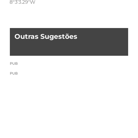
8°3'3.29"W
Outras Sugestões
PUB
PUB