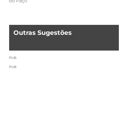
do Paço
Outras Sugestões
PUB
PUB