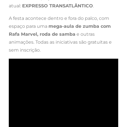
atual:
EXPRESSO TRANSATLÂNTICO
.
A festa acontece dentro e fora do palco, com
espaço para uma
mega-aula de zumba com
Rafa Marvel, roda de samba
e outras
animações. Todas as iniciativas são gratuitas e
sem inscrição.