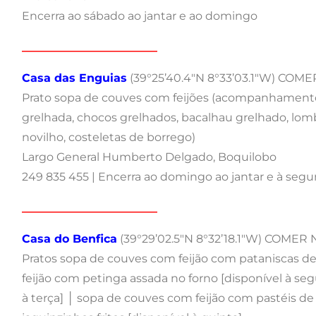
Encerra ao sábado ao jantar e ao domingo
________________________
Casa das Enguias
(39°25’40.4″N 8°33’03.1″W) COM
Prato sopa de couves com feijões (acompanhamentos d
grelhada, chocos grelhados, bacalhau grelhado, lom
novilho, costeletas de borrego)
Largo General Humberto Delgado, Boquilobo
249 835 455 | Encerra ao domingo ao jantar e à seg
________________________
Casa do Benfica
(39°29’02.5″N 8°32’18.1″W) COMER
Pratos sopa de couves com feijão com pataniscas de
feijão com petinga assada no forno [disponível à se
à terça] │ sopa de couves com feijão com pastéis d