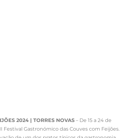
JÕES 2024 | TORRES NOVAS
– De 15 a 24 de
II Festival Gastronómico das Couves com Feijões.
servação de um dos pratos típicos da gastronomia