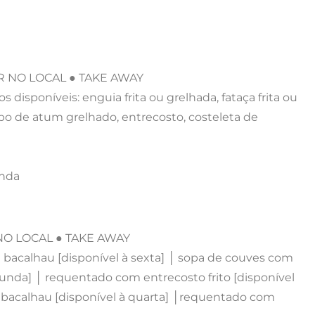
ER NO LOCAL ● TAKE AWAY
isponíveis: enguia frita ou grelhada, fataça frita ou
bo de atum grelhado, entrecosto, costeleta de
unda
 NO LOCAL ● TAKE AWAY
 bacalhau [disponível à sexta] │ sopa de couves com
gunda] │ requentado com entrecosto frito [disponível
e bacalhau [disponível à quarta] │requentado com