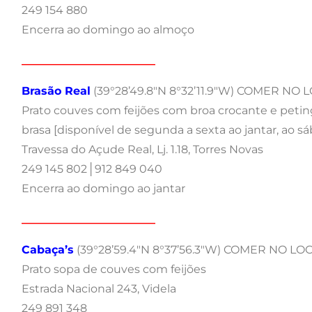
249 154 880
Encerra ao domingo ao almoço
________________________
Brasão Real
(39°28’49.8″N 8°32’11.9″W) COMER NO 
Prato couves com feijões com broa crocante e petin
brasa [disponível de segunda a sexta ao jantar, ao 
Travessa do Açude Real, Lj. 1.18, Torres Novas
249 145 802│912 849 040
Encerra ao domingo ao jantar
________________________
Cabaça’s
(39°28’59.4″N 8°37’56.3″W) COMER NO LO
Prato sopa de couves com feijões
Estrada Nacional 243, Videla
249 891 348