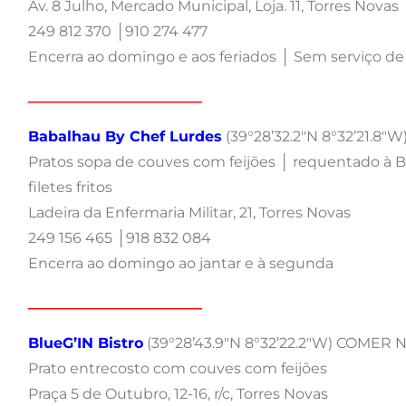
Av. 8 Julho, Mercado Municipal, Loja. 11, Torres Novas
249 812 370 │910 274 477
Encerra ao domingo e aos feriados │ Sem serviço de 
________________________
Babalhau By Chef Lurdes
(39°28’32.2″N 8°32’21.8
Pratos sopa de couves com feijões │ requentado à 
filetes fritos
Ladeira da Enfermaria Militar, 21, Torres Novas
249 156 465 │918 832 084
Encerra ao domingo ao jantar e à segunda
________________________
BlueG’IN Bistro
(39°28’43.9″N 8°32’22.2″W) COMER
Prato entrecosto com couves com feijões
Praça 5 de Outubro, 12-16, r/c, Torres Novas