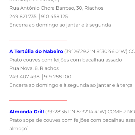
Rua António Chora Barroso, 30, Riachos
249 821 735 │910 458 125
Encerra ao domingo ao jantar e à segunda
________________________
A Tertúlia do Nabeiro
(39°26’29.2″N 8°30’46.0″W)
Prato couves com feijões com bacalhau assado
Rua Nova, 8, Riachos
249 407 498 │919 288 100
Encerra ao domingo e à segunda ao jantar e à terça
________________________
Almonda Grill
(39°28’36.1″N 8°32’14.4″W) COMER N
Prato sopa de couves com feijões com bacalhau assa
almoço]