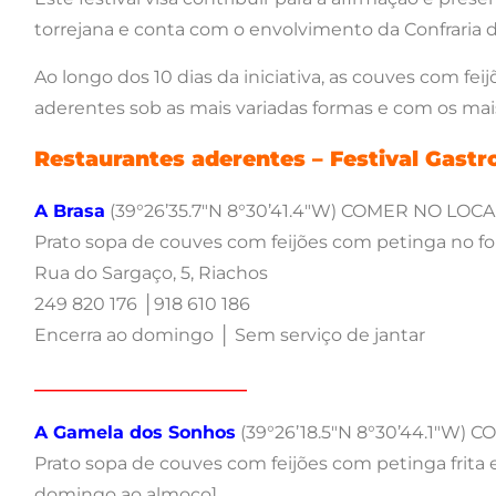
torrejana e conta com o envolvimento da Confraria d
Ao longo dos 10 dias da iniciativa, as couves com 
aderentes sob as mais variadas formas e com os m
Restaurantes aderentes – Fest
ival Gast
A Brasa
(39°26’35.7″N 8°30’41.4″W) COMER NO LOC
Prato sopa de couves com feijões com petinga no fo
Rua do Sargaço, 5, Riachos
249 820 176 │918 610 186
Encerra ao domingo │ Sem serviço de jantar
________________________
A Gamela dos Sonhos
(39°26’18.5″N 8°30’44.1″W)
Prato sopa de couves com feijões com petinga frita 
domingo ao almoço]