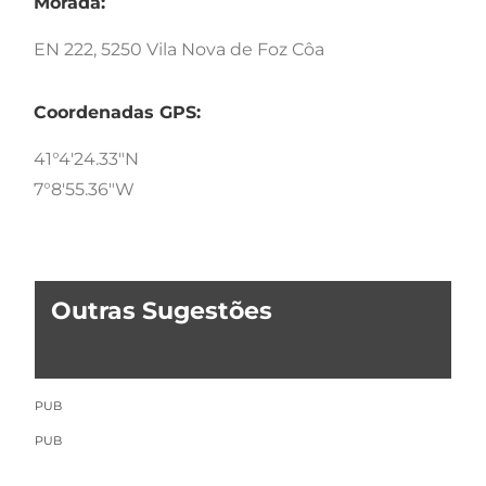
Morada:
EN 222, 5250 Vila Nova de Foz Côa
Coordenadas GPS:
41°4'24.33"N
7°8'55.36"W
Outras Sugestões
PUB
PUB