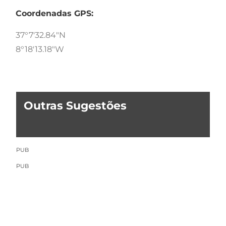
Coordenadas GPS:
37°7'32.84"N
8°18'13.18"W
Outras Sugestões
PUB
PUB