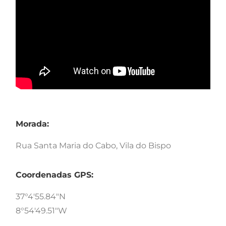
Morada:
Rua Santa Maria do Cabo, Vila do Bispo
Coordenadas GPS:
37°4'55.84"N
8°54'49.51"W