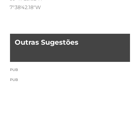
7°38'42.18"W
Outras Sugestões
PUB
PUB