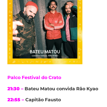
Palco Festival do Crato
21:30 –
Bateu Matou convida Rão Kyao
22:55 –
Capitão Fausto