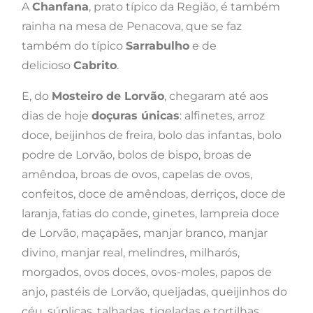
A
Chanfana
, prato típico da Região, é também
rainha na mesa de Penacova, que se faz
também do típico
Sarrabulho
e de
delicioso
Cabrito
.
E, do
Mosteiro de Lorvão
, chegaram até aos
dias de hoje
doçuras únicas
: alfinetes, arroz
doce, beijinhos de freira, bolo das infantas, bolo
podre de Lorvão, bolos de bispo, broas de
amêndoa, broas de ovos, capelas de ovos,
confeitos, doce de amêndoas, derriços, doce de
laranja, fatias do conde, ginetes, lampreia doce
de Lorvão, maçapães, manjar branco, manjar
divino, manjar real, melindres, milharós,
morgados, ovos doces, ovos-moles, papos de
anjo, pastéis de Lorvão, queijadas, queijinhos do
céu, súplicas, talhadas, tigeladas e tortilhas.