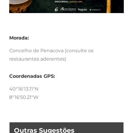
Morada:
Concelho de Penacova (consulte os
restaurantes aderentes)
Coordenadas GPS:
40°16'13.11"N
8°16'50.21"W
Outras Sugestões