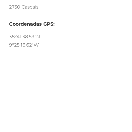
2750 Cascais
Coordenadas GPS:
38°41'38.59"N
9°25'16.62"W