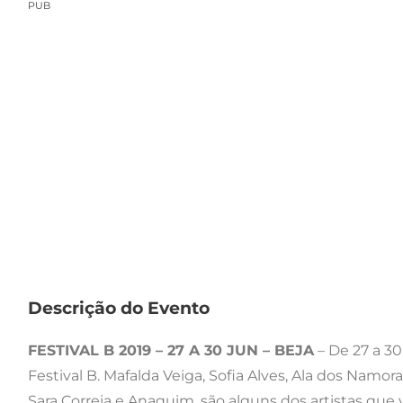
PUB
Descrição do Evento
FESTIVAL B 2019 – 27 A 30 JUN – BEJA
– De 27 a 30
Festival B. Mafalda Veiga, Sofia Alves, Ala dos Namor
Sara Correia e Anaquim, são alguns dos artistas que 