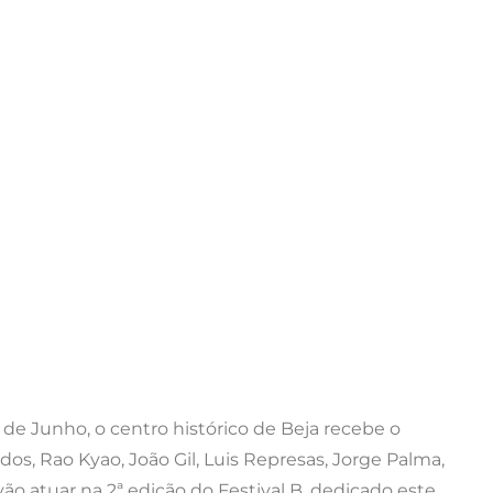
 de Junho, o centro histórico de Beja recebe o
ados, Rao Kyao, João Gil, Luis Represas, Jorge Palma,
vão atuar na 2ª edição do Festival B, dedicado este