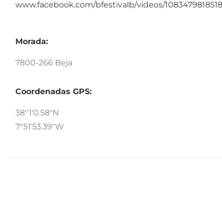
www.facebook.com/bfestivalb/videos/1083479818518
Morada:
7800-266 Beja
Coordenadas GPS:
38°1'0.58"N
7°51'53.39"W