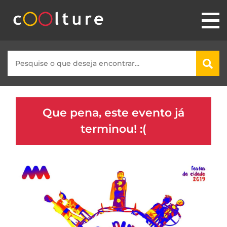
Que pena, este evento já
terminou! :(