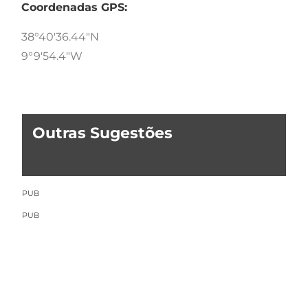
Coordenadas GPS:
38°40'36.44"N
9°9'54.4"W
Outras Sugestões
PUB
PUB