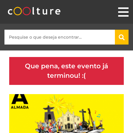
Que pena, este evento já
terminou! :(