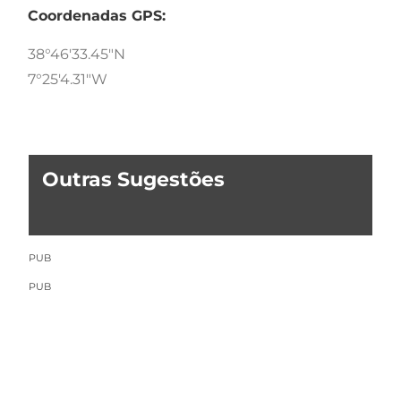
Coordenadas GPS:
38°46'33.45"N
7°25'4.31"W
Outras Sugestões
PUB
PUB