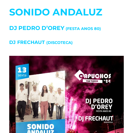
SONIDO ANDALUZ
DJ PEDRO D’OREY
(FESTA ANOS 80)
DJ FRECHAUT
(DISCOTECA)