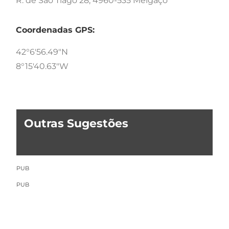
R. de São Tiago 28, 4960-535 Melgaço
Coordenadas GPS:
42°6'56.49"N
8°15'40.63"W
Outras Sugestões
PUB
PUB