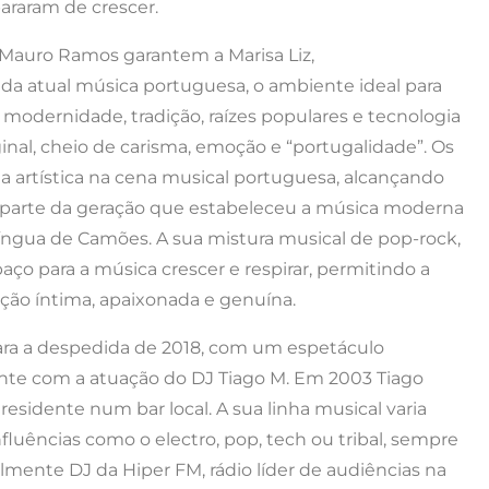
araram de crescer.
e Mauro Ramos garantem a Marisa Liz,
a atual música portuguesa, o ambiente ideal para
 modernidade, tradição, raízes populares e tecnologia
al, cheio de carisma, emoção e “portugalidade”. Os
 artística na cena musical portuguesa, alcançando
m parte da geração que estabeleceu a música moderna
íngua de Camões. A sua mistura musical de pop-rock,
aço para a música crescer e respirar, permitindo a
o íntima, apaixonada e genuína.
ara a despedida de 2018, com um espetáculo
ente com a atuação do DJ Tiago M. Em 2003 Tiago
residente num bar local. A sua linha musical varia
fluências como o electro, pop, tech ou tribal, sempre
lmente DJ da Hiper FM, rádio líder de audiências na