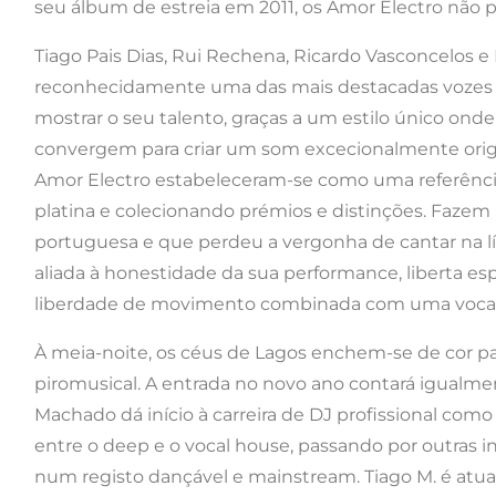
seu álbum de estreia em 2011, os Amor Electro não p
Tiago Pais Dias, Rui Rechena, Ricardo Vasconcelos 
reconhecidamente uma das mais destacadas vozes d
mostrar o seu talento, graças a um estilo único onde
convergem para criar um som excecionalmente origin
Amor Electro estabeleceram-se como uma referência
platina e colecionando prémios e distinções. Faze
portuguesa e que perdeu a vergonha de cantar na l
aliada à honestidade da sua performance, liberta esp
liberdade de movimento combinada com uma vocaçã
À meia-noite, os céus de Lagos enchem-se de cor p
piromusical. A entrada no novo ano contará igualm
Machado dá início à carreira de DJ profissional como 
entre o deep e o vocal house, passando por outras in
num registo dançável e mainstream. Tiago M. é atua