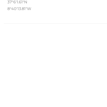
37°6'1.61"N
8°40'13.81"W