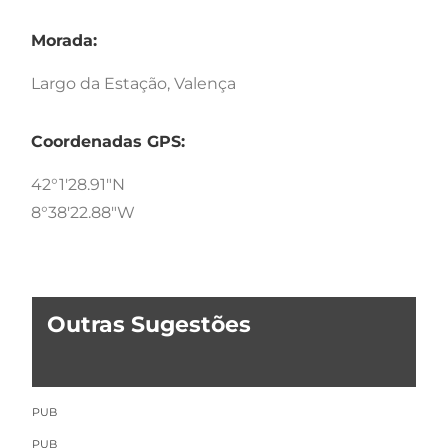
Morada:
Largo da Estação, Valença
Coordenadas GPS:
42°1'28.91"N
8°38'22.88"W
Outras Sugestões
PUB
PUB