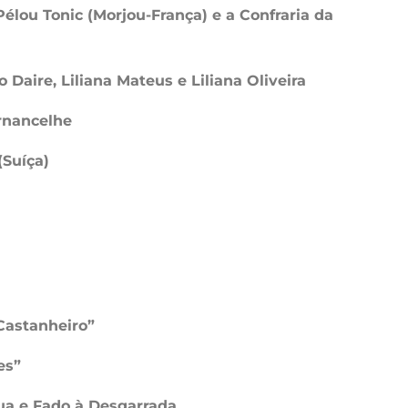
élou Tonic (Morjou-França) e a Confraria da
Daire, Liliana Mateus e Liliana Oliveira
ernancelhe
(Suíça)
Castanheiro”
es”
ua e Fado à Desgarrada