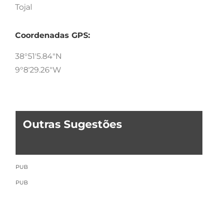
Tojal
Coordenadas GPS:
38°51'5.84"N
9°8'29.26"W
Outras Sugestões
PUB
PUB