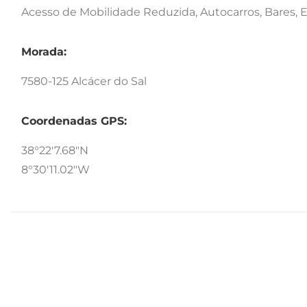
Acesso de Mobilidade Reduzida, Autocarros, Bares,
Morada:
7580-125 Alcácer do Sal
Coordenadas GPS:
38°22'7.68"N
8°30'11.02"W