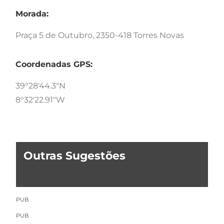
Morada:
Praça 5 de Outubro, 2350-418 Torres Novas
Coordenadas GPS:
39°28'44.3"N
8°32'22.91"W
Outras Sugestões
PUB
PUB