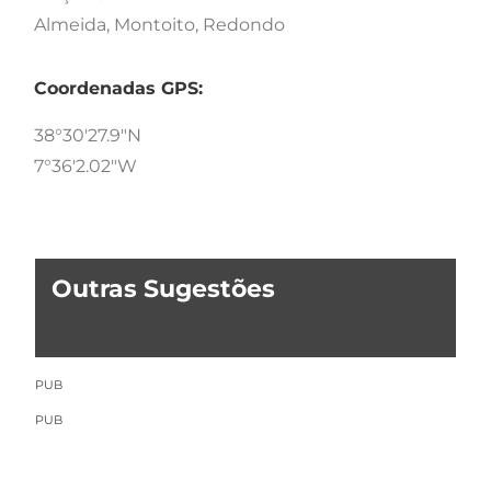
Almeida, Montoito, Redondo
Coordenadas GPS:
38°30'27.9"N
7°36'2.02"W
Outras Sugestões
PUB
PUB