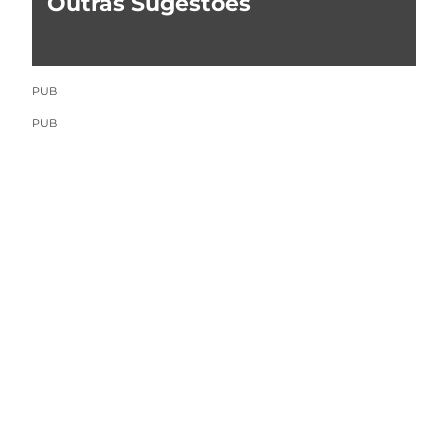
Outras Sugestões
PUB
PUB