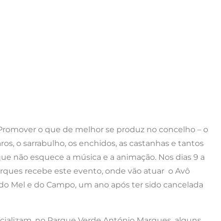
Promover o que de melhor se produz no concelho – o
, o sarrabulho, os enchidos, as castanhas e tantos
que não esquece a música e a animação. Nos dias 9 a
rques recebe este evento, onde vão atuar o Avô
a do Mel e do Campo, um ano após ter sido cancelada
cializam, no Parque Verde António Marques, alguns