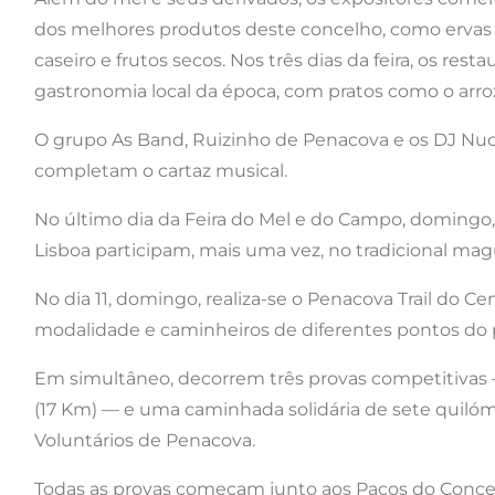
dos melhores produtos deste concelho, como ervas ar
caseiro e frutos secos. Nos três dias da feira, os res
gastronomia local da época, com pratos como o arroz
O grupo As Band, Ruizinho de Penacova e os DJ Nu
completam o cartaz musical.
No último dia da Feira do Mel e do Campo, doming
Lisboa participam, mais uma vez, no tradicional mag
No dia 11, domingo, realiza-se o Penacova Trail do Ce
modalidade e caminheiros de diferentes pontos do p
Em simultâneo, decorrem três provas competitivas — T
(17 Km) — e uma caminhada solidária de sete quilóm
Voluntários de Penacova.
Todas as provas começam junto aos Paços do Concel