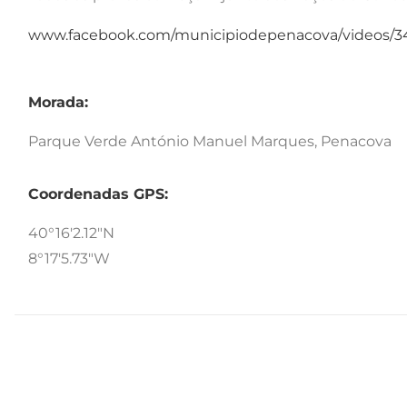
www.facebook.com/municipiodepenacova/videos/3
Morada:
Parque Verde António Manuel Marques, Penacova
Coordenadas GPS:
40°16'2.12"N
8°17'5.73"W