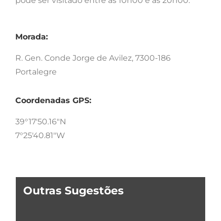
pode ser visitado entre as 10h00 e as 20h00.
Morada:
R. Gen. Conde Jorge de Avilez, 7300-186
Portalegre
Coordenadas GPS:
39°17'50.16"N
7°25'40.81"W
Outras Sugestões