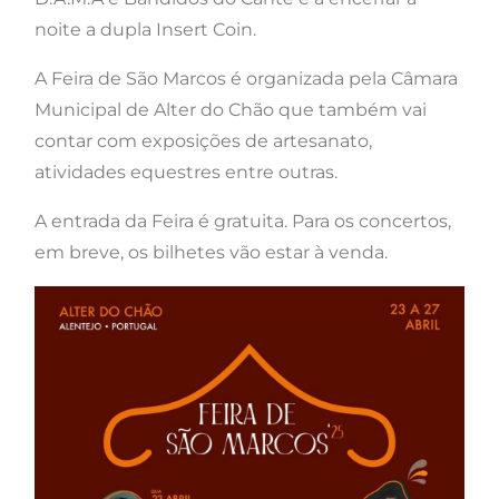
noite a dupla Insert Coin.
A Feira de São Marcos é organizada pela Câmara
Municipal de Alter do Chão que também vai
contar com exposições de artesanato,
atividades equestres entre outras.
A entrada da Feira é gratuita. Para os concertos,
em breve, os bilhetes vão estar à venda.