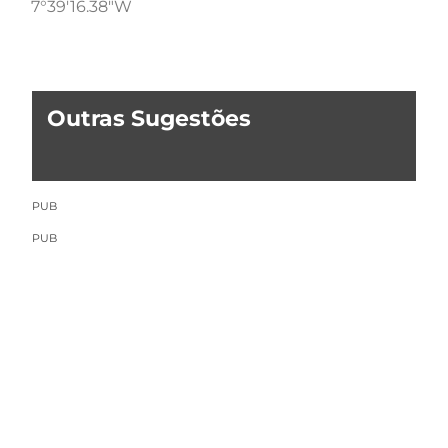
7°39'16.38"W
Outras Sugestões
PUB
PUB