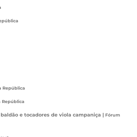
a
epública
a República
a República
 baldão e tocadores de viola campaniça |
Fórum