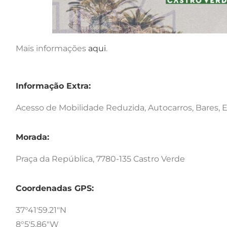
Mais informações
aqui
.
Informação Extra:
Acesso de Mobilidade Reduzida, Autocarros, Bares,
Morada:
Praça da República, 7780-135 Castro Verde
Coordenadas GPS:
37°41'59.21"N
8°5'5.86"W