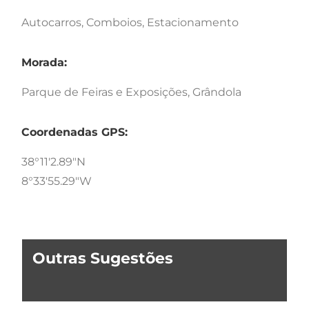
Autocarros, Comboios, Estacionamento
Morada:
Parque de Feiras e Exposições, Grândola
Coordenadas GPS:
38°11'2.89"N
8°33'55.29"W
Outras Sugestões