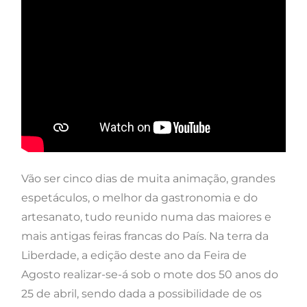
Vão ser cinco dias de muita animação, grandes
espetáculos, o melhor da gastronomia e do
artesanato, tudo reunido numa das maiores e
mais antigas feiras francas do País. Na terra da
Liberdade, a edição deste ano da Feira de
Agosto realizar-se-á sob o mote dos 50 anos do
25 de abril, sendo dada a possibilidade de os