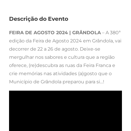
Descrição do Evento
FEIRA DE AGOSTO 2024 | GRÂNDOLA
– A 380ª
edição da Feira de Agosto 2024 em Grândola, vai
decorrer de 22 a 26 de agosto. Deixe-se
mergulhar nos sabores e cultura que a região
oferece, (re)descubra as ruas da Feira Franca e
crie memórias nas atividades (a)gosto que o
Município de Grândola preparou para si…! ​